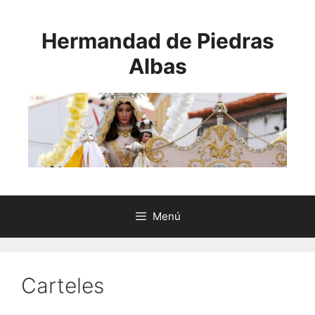
Saltar
al
Hermandad de Piedras
contenido
Albas
Menú
Carteles