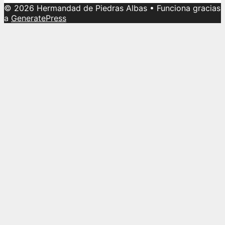
© 2026 Hermandad de Piedras Albas
• Funciona gracias
a
GeneratePress