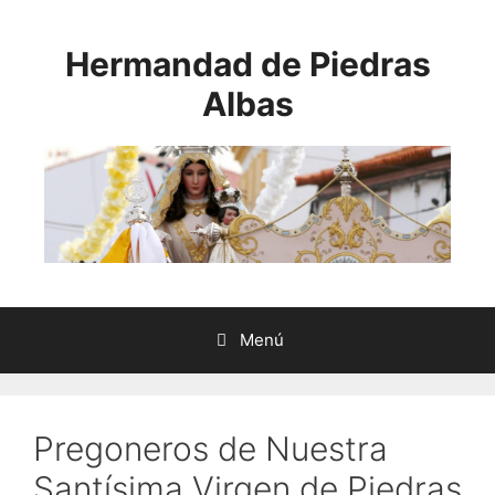
Saltar
al
Hermandad de Piedras
contenido
Albas
Menú
Pregoneros de Nuestra
Santísima Virgen de Piedras